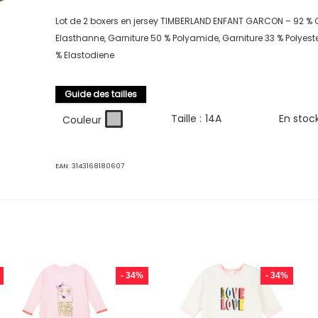
Lot de 2 boxers en jersey TIMBERLAND ENFANT GARCON – 92 % 
Elasthanne, Garniture 50 % Polyamide, Garniture 33 % Polyester
% Elastodiene
Guide des tailles
Taille :
14A
En stoc
Couleur
EAN:
3143168180607
- 34%
- 34%