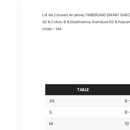
Lot de 2 boxers en jersey TIMBERLAND ENFANT GAR
92 % Coton, 8 % Elasthanne, Garniture 50 % Polyami
male – 14A
TAILLE
XS
6 
S
8 
M
10