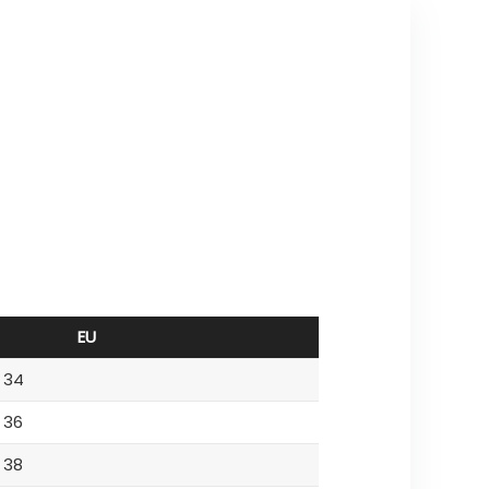
EU
34
36
38