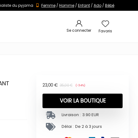
ialiste du pyjama
Femme
/
Homme
/
Enfant
/
Ado
/
Bébé
Se connecter
Favoris
FANT
23,00
€
35,00
€
(-34%)
VOIR LA BOUTIQUE
Livraison :
3.90 EUR
Délai :
De 2 à 3 jours