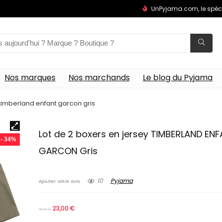
UnPyjama.com, le spéc
Nos marques
Nos marchands
Le blog du Pyjama
 timberland enfant garcon gris
Lot de 2 boxers en jersey TIMBERLAND EN
- 34%
GARCON Gris
10
Pyjama
Ajouter votre avis
23,00
€
35,00
€