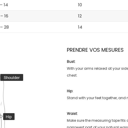
 – 14
10
 – 16
12
 – 28
14
PRENDRE VOS MESURES
Bust:
With your arms relaxed at your side
chest.
Hip:
Stand with your feet together, and 
Waist:
Make sure the measuring tape fits
narrowest part of your natural wais