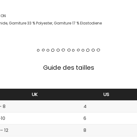
CON
de, Garniture 33 % Polyester, Garniture 17 % Elastodiene
Guide des tailles
UK
US
– 8
4
-10
6
 – 12
8