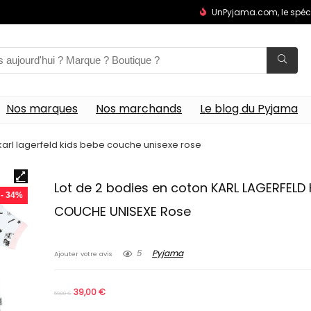
UnPyjama.com, le spéc
Nos marques
Nos marchands
Le blog du Pyjama
karl lagerfeld kids bebe couche unisexe rose
Lot de 2 bodies en coton KARL LAGERFELD 
- 34%
COUCHE UNISEXE Rose
5
Pyjama
Ajouter votre avis
39,00
€
59,00
€