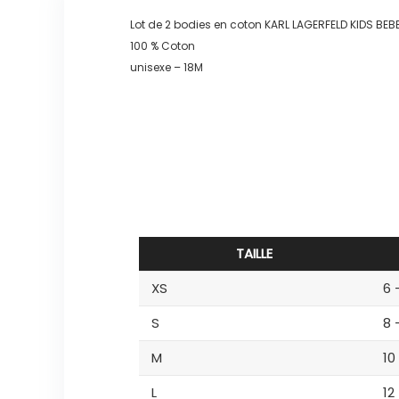
Lot de 2 bodies en coton KARL LAGERFELD KIDS BE
100 % Coton
unisexe – 18M
TAILLE
XS
6 
S
8 
M
10
L
12