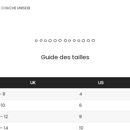
BE COUCHE UNISEXE
Guide des tailles
UK
US
– 8
4
-10
6
 – 12
8
 – 14
10