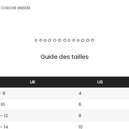
BE COUCHE UNISEXE
Guide des tailles
UK
US
– 8
4
-10
6
 – 12
8
 – 14
10