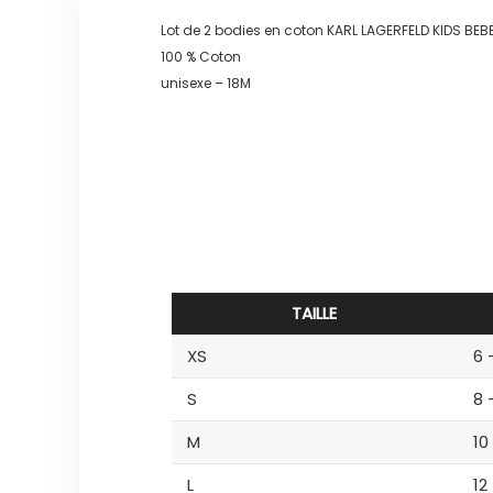
Lot de 2 bodies en coton KARL LAGERFELD KIDS BE
100 % Coton
unisexe – 18M
TAILLE
XS
6 
S
8 
M
10
L
12