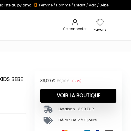
ialiste du pyjama
Femme
/
Homme
/
Enfant
/
Ado
/
Bébé
Se connecter
Favoris
KIDS BEBE
39,00
€
59,00
€
(-34%)
VOIR LA BOUTIQUE
Livraison :
3.90 EUR
Délai :
De 2 à 3 jours