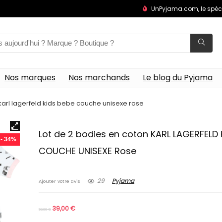
UnPyjama.com, le spéc
Nos marques
Nos marchands
Le blog du Pyjama
karl lagerfeld kids bebe couche unisexe rose
Lot de 2 bodies en coton KARL LAGERFELD 
- 34%
COUCHE UNISEXE Rose
29
Pyjama
Ajouter votre avis
39,00
€
59,00
€