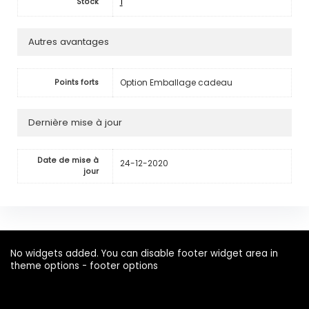
1
Stock
Autres avantages
Option Emballage cadeau
Points forts
Dernière mise à jour
Date de mise à
24-12-2020
jour
No widgets added. You can disable footer widget area in
theme options - footer options