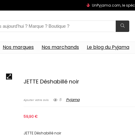
UnPyjama.com, le spéc
Nos marques
Nos marchands
Le blog du Pyjama
JETTE Déshabillé noir
5
Pyjama
Ajouter votre avis
59,90
€
JETTE Déshabillé noir