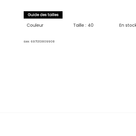
Guide des tailles
Couleur
Taille :
40
En stoc
EAN:
6971313809908