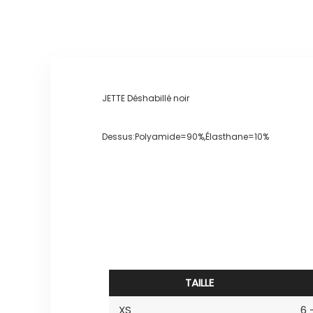
JETTE Déshabillé noir
Dessus:Polyamide=90%,Élasthane=10%
TAILLE
XS
6 