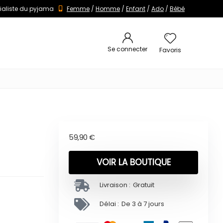
ialiste du pyjama
Femme
/
Homme
/
Enfant
/
Ado
/
Bébé
Se connecter
Favoris
59,90
€
VOIR LA BOUTIQUE
Livraison :
Gratuit
Délai :
De 3 à 7 jours