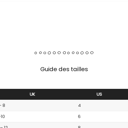
Guide des tailles
UK
US
– 8
4
-10
6
 – 12
8