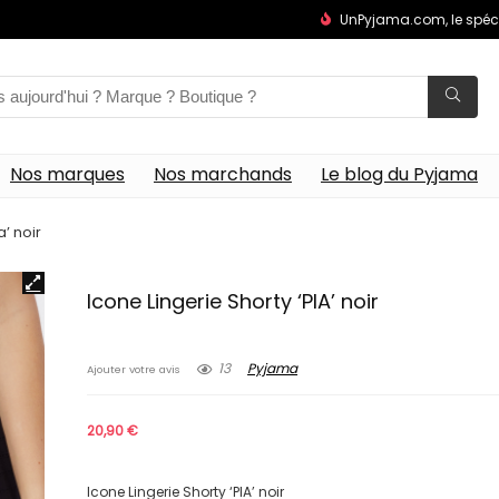
UnPyjama.com, le spéc
Nos marques
Nos marchands
Le blog du Pyjama
a’ noir
Icone Lingerie Shorty ‘PIA’ noir
13
Pyjama
Ajouter votre avis
20,90
€
Icone Lingerie Shorty ‘PIA’ noir