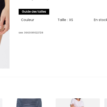
Guide des tailles
Couleur
Taille :
XS
En stoc
EAN:
3663081022728