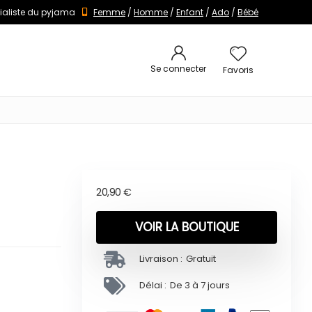
ialiste du pyjama
Femme
/
Homme
/
Enfant
/
Ado
/
Bébé
Se connecter
Favoris
20,90
€
VOIR LA BOUTIQUE
Livraison :
Gratuit
Délai :
De 3 à 7 jours