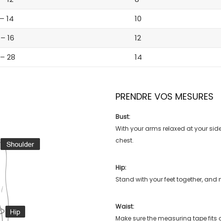
 – 14
10
 – 16
12
 – 28
14
PRENDRE VOS MESURES
Bust:
With your arms relaxed at your side
chest.
Hip:
Stand with your feet together, and 
Waist:
Make sure the measuring tape fits