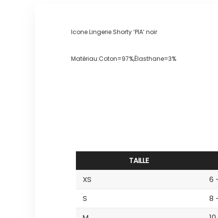
Icone Lingerie Shorty ‘PIA’ noir
Matériau:Coton=97%,Élasthane=3%
TAILLE
XS
6 
S
8 
M
10