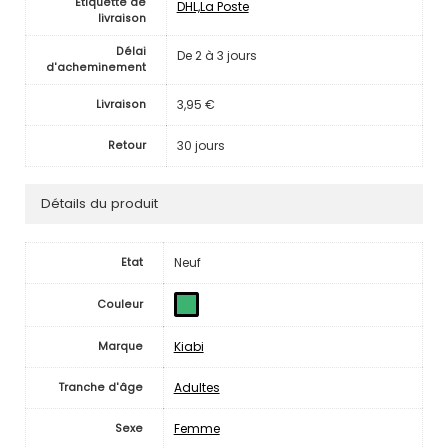
Etiquette de
DHL,La Poste
livraison
Délai
De 2 à 3 jours
d'acheminement
3,95 €
Livraison
30 jours
Retour
Détails du produit
Neuf
Etat
Couleur
Kiabi
Marque
Adultes
Tranche d'âge
Femme
Sexe