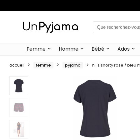
Femme
Homme
Bébé
Ados
accueil
femme
pyjama
h.i.s shorty rose / bleu