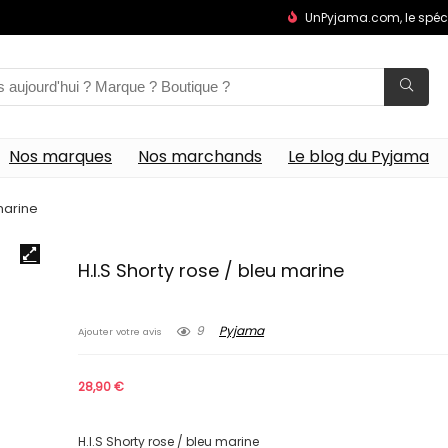
UnPyjama.com, le spéc
Nos marques
Nos marchands
Le blog du Pyjama
 marine
H.I.S Shorty rose / bleu marine
9
Pyjama
Ajouter votre avis
28,90
€
H.I.S Shorty rose / bleu marine