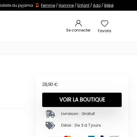
ialiste du pyjama
Femme
/
Homme
/
Enfant
/
Ado
/
Bébé
Se connecter
Favoris
28,90
€
VOIR LA BOUTIQUE
Livraison :
Gratuit
Délai :
De 3 à 7 jours