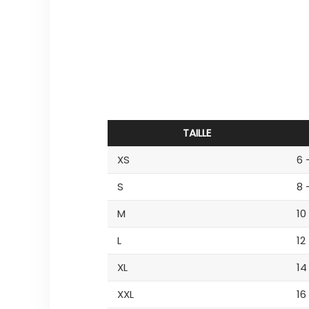
TAILLE
XS
6 
S
8 
M
10
L
12
XL
14
XXL
16