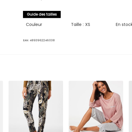
Guide des tailles
Couleur
Taille :
XS
En stoc
EAN:
4893962246038