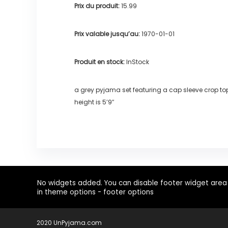
Prix du produit:
15.99
Prix valable jusqu’au:
1970-01-01
Produit en stock:
InStock
a grey pyjama set featuring a cap sleeve crop top 
height is 5’9″
No widgets added. You can disable footer widget area
in theme options - footer options
2020 UnPyjama.com