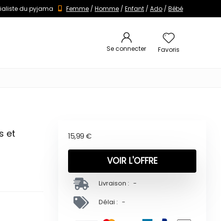
ialiste du pyjama
Femme
/
Homme
/
Enfant
/
Ado
/
Bébé
Se connecter
Favoris
s et
15,99
€
VOIR L'OFFRE
Livraison :
-
Délai :
-