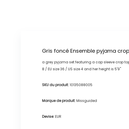
Gris foncé Ensemble pyjama crop 
a grey pyjama set featuring a cap sleeve crop top
8 / EU size 36 / US size 4 and her height is 5'9"
SKU du produit:
10135088005
Marque de produit:
Missguided
Devise:
EUR