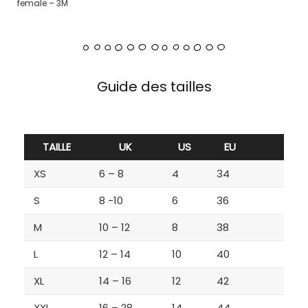
female – 3M
Guide des tailles
TAILLE
UK
US
EU
XS
6 – 8
4
34
S
8 -10
6
36
M
10 – 12
8
38
L
12 – 14
10
40
XL
14 – 16
12
42
XXL
16 – 28
14
44