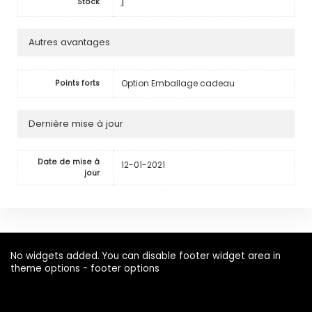
1
Stock
Autres avantages
Option Emballage cadeau
Points forts
Dernière mise à jour
Date de mise à
12-01-2021
jour
No widgets added. You can disable footer widget area in
theme options - footer options