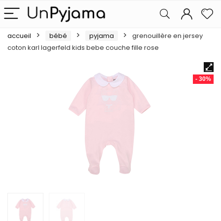
accueil
bébé
pyjama
grenouillère en jersey
coton karl lagerfeld kids bebe couche fille rose
- 30%