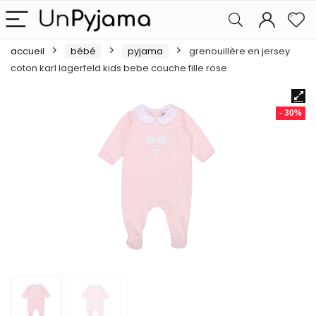
accueil
bébé
pyjama
grenouillère en jersey
coton karl lagerfeld kids bebe couche fille rose
- 30%