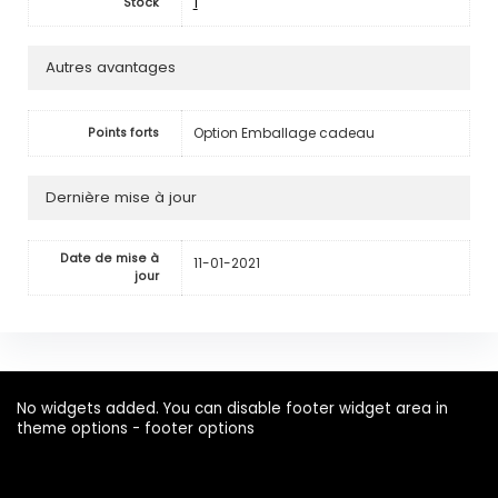
1
Stock
Autres avantages
Option Emballage cadeau
Points forts
Dernière mise à jour
Date de mise à
11-01-2021
jour
No widgets added. You can disable footer widget area in
theme options - footer options