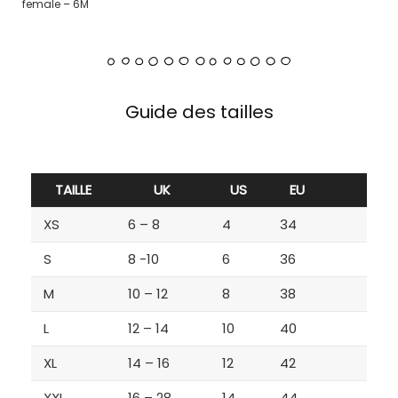
female – 6M
Guide des tailles
TAILLE
UK
US
EU
XS
6 – 8
4
34
S
8 -10
6
36
M
10 – 12
8
38
L
12 – 14
10
40
XL
14 – 16
12
42
XXL
16 – 28
14
44