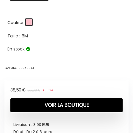
Couleur
Taille :
6M
En stock
EAN:
3143169259944
38,50
€
55,00
€
(-30%)
VOIR LA BOUTIQUE
Livraison :
3.90 EUR
Délai :
De 2 à 3 jours