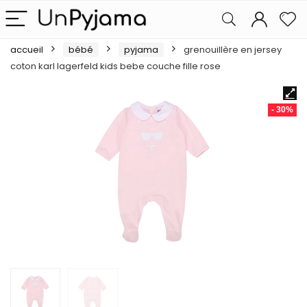
accueil
bébé
pyjama
grenouillère en jersey
coton karl lagerfeld kids bebe couche fille rose
- 30%