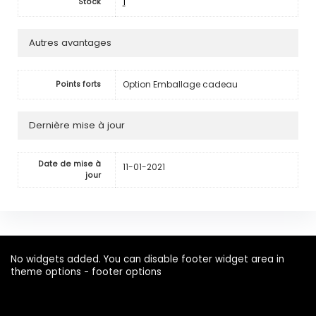
1
Stock
Autres avantages
Option Emballage cadeau
Points forts
Dernière mise à jour
Date de mise à
11-01-2021
jour
No widgets added. You can disable footer widget area in
theme options - footer options