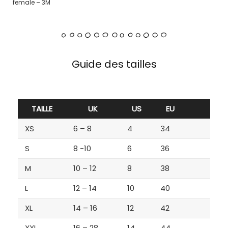
female – 3M
Guide des tailles
TAILLE
UK
US
EU
XS
6 – 8
4
34
S
8 -10
6
36
M
10 – 12
8
38
L
12 – 14
10
40
XL
14 – 16
12
42
XXL
16 – 28
14
44