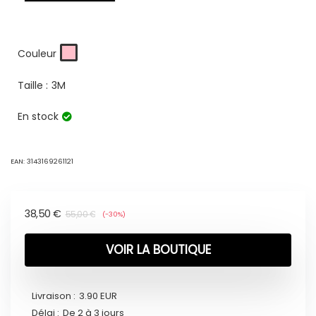
Couleur
Taille :
3M
En stock
EAN:
3143169261121
38,50
€
55,00
€
(-30%)
VOIR LA BOUTIQUE
Livraison :
3.90 EUR
Délai :
De 2 à 3 jours