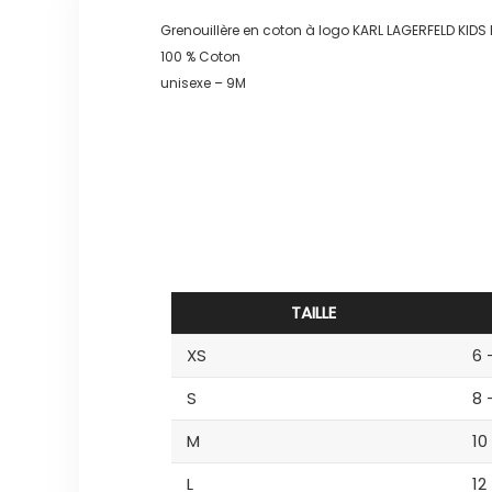
Grenouillère en coton à logo KARL LAGERFELD KID
100 % Coton
unisexe – 9M
TAILLE
XS
6 
S
8 
M
10
L
12