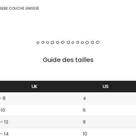
S BEBE COUCHE UNISEXE
Guide des tailles
UK
US
– 8
4
-10
6
 – 12
8
 – 14
10