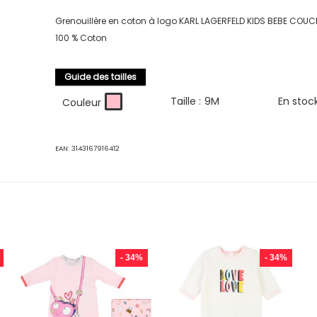
Grenouillère en coton à logo KARL LAGERFELD KIDS BEBE COUC
100 % Coton
Guide des tailles
Taille :
9M
En stoc
Couleur
EAN:
3143167916412
- 34%
- 34%