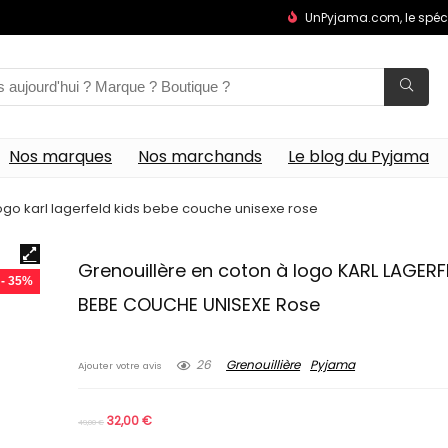
UnPyjama.com, le spéc
Nos marques
Nos marchands
Le blog du Pyjama
logo karl lagerfeld kids bebe couche unisexe rose
Grenouillère en coton à logo KARL LAGERF
- 35%
BEBE COUCHE UNISEXE Rose
26
Grenouillière
Pyjama
Ajouter votre avis
32,00
€
49,00
€