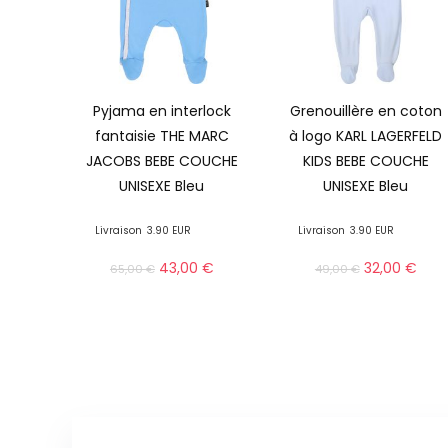
Pyjama en interlock
Grenouillère en coton
fantaisie THE MARC
à logo KARL LAGERFELD
JACOBS BEBE COUCHE
KIDS BEBE COUCHE
UNISEXE Bleu
UNISEXE Bleu
Livraison
3.90 EUR
Livraison
3.90 EUR
43,00
€
32,00
€
65,00
€
49,00
€