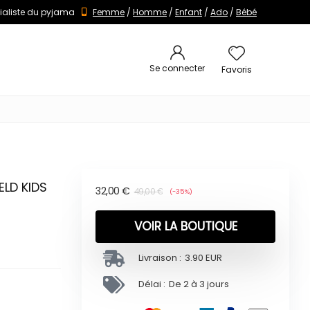
ialiste du pyjama
Femme
/
Homme
/
Enfant
/
Ado
/
Bébé
Se connecter
Favoris
ELD KIDS
32,00
€
49,00
€
(-35%)
VOIR LA BOUTIQUE
Livraison :
3.90 EUR
Délai :
De 2 à 3 jours