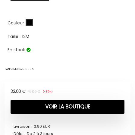
Couleur
Taille :
12M
En stock
EAN:
3143167916665
32,00
€
49,00
€
(-35%)
VOIR LA BOUTIQUE
Livraison :
3.90 EUR
Délai :
De 2 à 3 jours