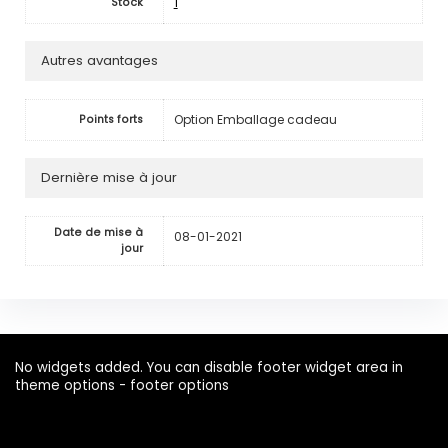
1
Stock
Autres avantages
Option Emballage cadeau
Points forts
Dernière mise à jour
Date de mise à
08-01-2021
jour
No widgets added. You can disable footer widget area in
theme options - footer options