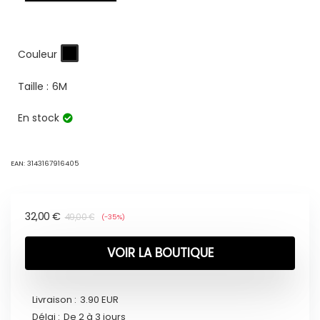
Couleur
Taille :
6M
En stock
EAN:
3143167916405
32,00
€
49,00
€
(-35%)
VOIR LA BOUTIQUE
Livraison :
3.90 EUR
Délai :
De 2 à 3 jours