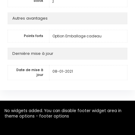
1
Stock
Autres avantages
Option Emballage cadeau
Points forts
Dernière mise à jour
Date de mise à
08-01-2021
jour
No widgets added. You can disable footer widget area in
theme options - footer options