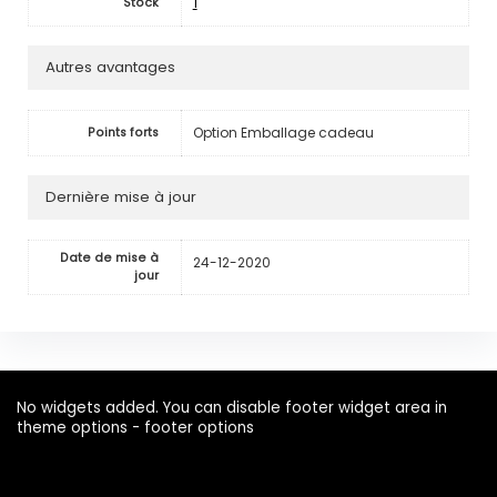
1
Stock
Autres avantages
Option Emballage cadeau
Points forts
Dernière mise à jour
Date de mise à
24-12-2020
jour
No widgets added. You can disable footer widget area in
theme options - footer options