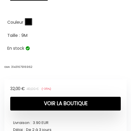
Couleur
Taille :
9M
En stock
EAN:
3143167916962
32,00
€
49,00
€
(-35%)
VOIR LA BOUTIQUE
Livraison :
3.90 EUR
Délai :
De 2 à 3 jours