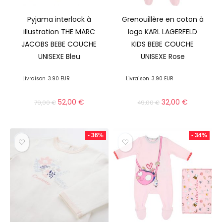
Pyjama interlock à
Grenouillère en coton à
illustration THE MARC
logo KARL LAGERFELD
JACOBS BEBE COUCHE
KIDS BEBE COUCHE
UNISEXE Bleu
UNISEXE Rose
Livraison
3.90 EUR
Livraison
3.90 EUR
52,00
€
32,00
€
79,00
€
49,00
€
- 36%
- 34%