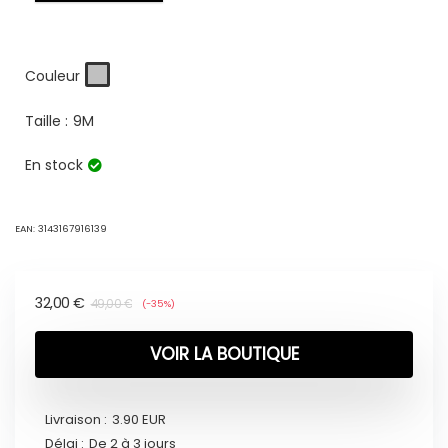
Couleur
Taille :
9M
En stock
EAN:
3143167916139
32,00
€
49,00
€
(-35%)
VOIR LA BOUTIQUE
Livraison :
3.90 EUR
Délai :
De 2 à 3 jours