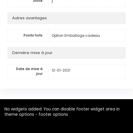
1
Stock
Autres avantages
Option Emballage cadeau
Points forts
Dernière mise à jour
Date de mise à
12-01-2021
jour
No widgets added. You can disable footer widget area in
theme options - footer options