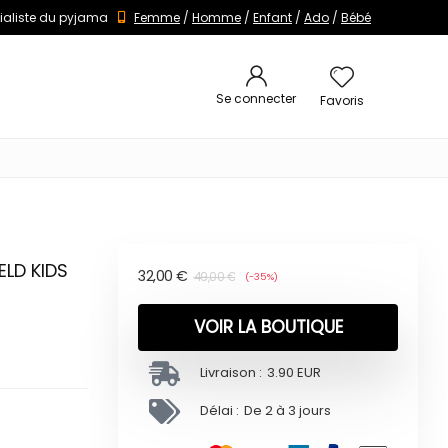
ialiste du pyjama
Femme
/
Homme
/
Enfant
/
Ado
/
Bébé
Se connecter
Favoris
ELD KIDS
32,00
€
49,00
€
(-35%)
VOIR LA BOUTIQUE
Livraison :
3.90 EUR
Délai :
De 2 à 3 jours