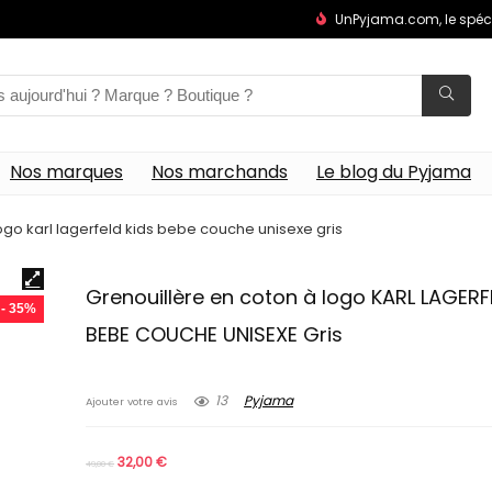
UnPyjama.com, le spéc
Nos marques
Nos marchands
Le blog du Pyjama
ogo karl lagerfeld kids bebe couche unisexe gris
Grenouillère en coton à logo KARL LAGERF
- 35%
BEBE COUCHE UNISEXE Gris
13
Pyjama
Ajouter votre avis
32,00
€
49,00
€