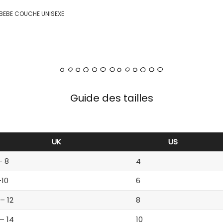
S BEBE COUCHE UNISEXE
Guide des tailles
UK
US
– 8
4
-10
6
 – 12
8
 – 14
10