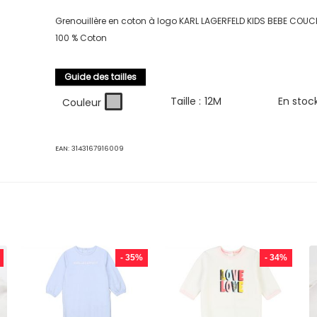
Grenouillère en coton à logo KARL LAGERFELD KIDS BEBE COUC
100 % Coton
Guide des tailles
Taille :
12M
En stoc
Couleur
EAN:
3143167916009
- 35%
- 34%