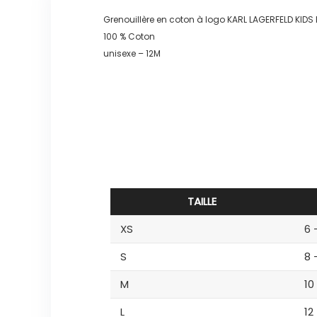
Grenouillère en coton à logo KARL LAGERFELD KID
100 % Coton
unisexe – 12M
TAILLE
XS
6 
S
8 
M
10
L
12