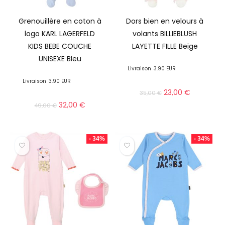
Grenouillère en coton à
Dors bien en velours à
logo KARL LAGERFELD
volants BILLIEBLUSH
KIDS BEBE COUCHE
LAYETTE FILLE Beige
UNISEXE Bleu
Livraison
3.90 EUR
Livraison
3.90 EUR
23,00
€
35,00
€
32,00
€
49,00
€
- 34%
- 34%