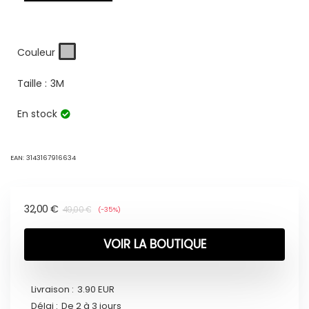
Couleur
Taille :
3M
En stock
EAN:
3143167916634
32,00
€
49,00
€
(-35%)
VOIR LA BOUTIQUE
Livraison :
3.90 EUR
Délai :
De 2 à 3 jours