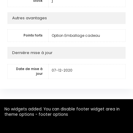
1
Stock
Autres avantages
Option Emballage cadeau
Points forts
Dernière mise à jour
Date de mise à
07-12-2020
jour
No widgets added. You can disable footer widget area in
theme options - footer options