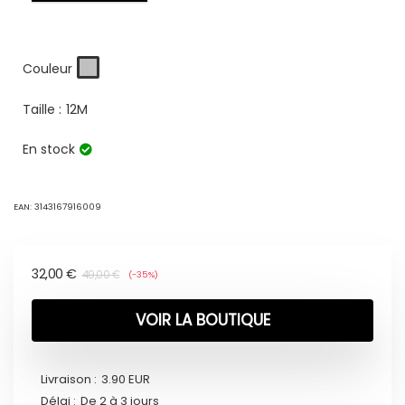
Couleur
Taille :
12M
En stock
EAN:
3143167916009
32,00
€
49,00
€
(-35%)
VOIR LA BOUTIQUE
Livraison :
3.90 EUR
Délai :
De 2 à 3 jours