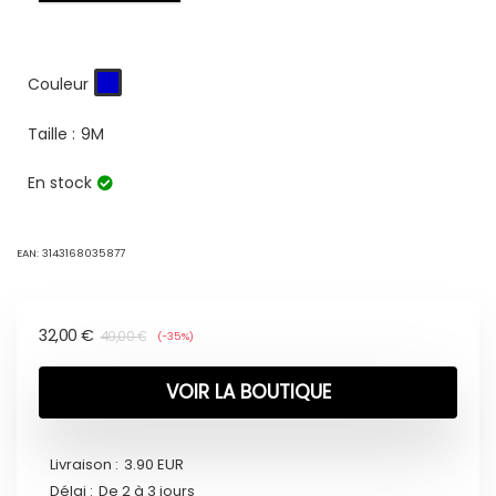
Couleur
Taille :
9M
En stock
EAN:
3143168035877
32,00
€
49,00
€
(-35%)
VOIR LA BOUTIQUE
Livraison :
3.90 EUR
Délai :
De 2 à 3 jours