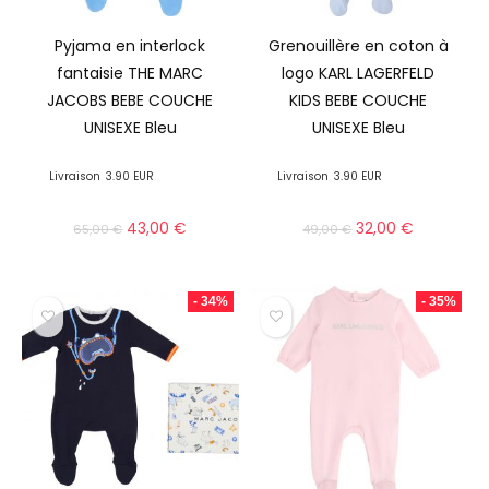
Pyjama en interlock
Grenouillère en coton à
fantaisie THE MARC
logo KARL LAGERFELD
JACOBS BEBE COUCHE
KIDS BEBE COUCHE
UNISEXE Bleu
UNISEXE Bleu
Livraison
3.90 EUR
Livraison
3.90 EUR
43,00
€
32,00
€
65,00
€
49,00
€
- 34%
- 35%