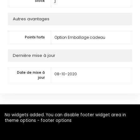
1
Stock
Autres avantages
Option Emballage cadeau
Points forts
Dernière mise à jour
Date de mise à
08-10-2020
jour
No widgets added. You can disable footer widget area in
theme options - footer options