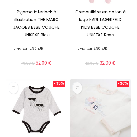
Pyjama interlock à
Grenouillère en coton à
illustration THE MARC
logo KARL LAGERFELD
JACOBS BEBE COUCHE
KIDS BEBE COUCHE
UNISEXE Bleu
UNISEXE Rose
Livraison
3.90 EUR
Livraison
3.90 EUR
52,00
€
32,00
€
79,00
€
49,00
€
- 35%
- 36%