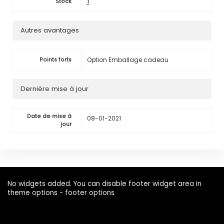
1
Stock
Autres avantages
Option Emballage cadeau
Points forts
Dernière mise à jour
Date de mise à
08-01-2021
jour
No widgets added. You can disable footer widget area in
theme options - footer options