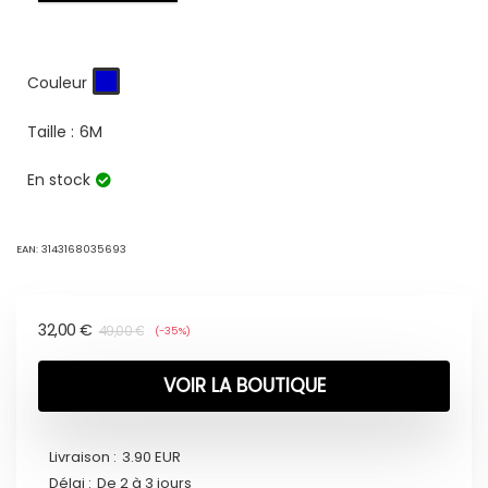
Couleur
Taille :
6M
En stock
EAN:
3143168035693
32,00
€
49,00
€
(-35%)
VOIR LA BOUTIQUE
Livraison :
3.90 EUR
Délai :
De 2 à 3 jours