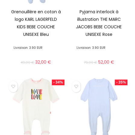
Grenouillère en coton à
Pyjama interlock à
logo KARL LAGERFELD
illustration THE MARC
KIDS BEBE COUCHE
JACOBS BEBE COUCHE
UNISEXE Bleu
UNISEXE Rose
Livraison
3.90 EUR
Livraison
3.90 EUR
32,00
€
52,00
€
49,00
€
79,00
€
- 34%
- 35%