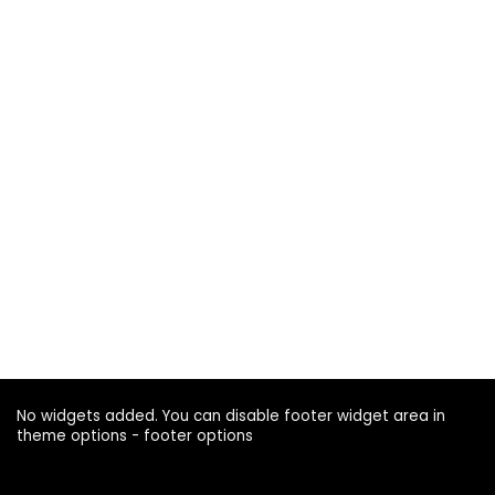
No widgets added. You can disable footer widget area in
theme options - footer options