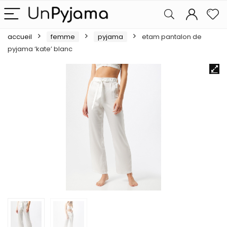
accueil
femme
pyjama
etam pantalon de
pyjama ‘kate’ blanc