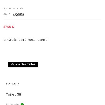
Ajouter votre avis
7
Pyjama
37,90
€
ETAM Déshabillé ‘MUSE’ fuchsia
Guide des tailles
Couleur
Taille :
38
En stock