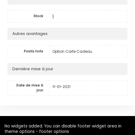
1
Stock
Autres avantages
Option Carte Cadeau
Points forts
Dernière mise à jour
Date de mise à
11-01-2021
jour
No widgets added. You can disable footer widget area in
theme options - footer options