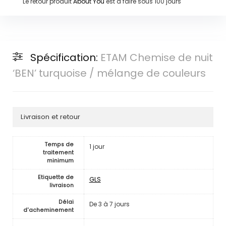
Le retour produit
About You
est à faire sous
100 jours
Spécification:
ETAM Chemise de nuit
‘BEN’ turquoise / mélange de couleurs
Livraison et retour
Temps de
1 jour
traitement
minimum
Etiquette de
GLS
livraison
Délai
De 3 à 7 jours
d'acheminement