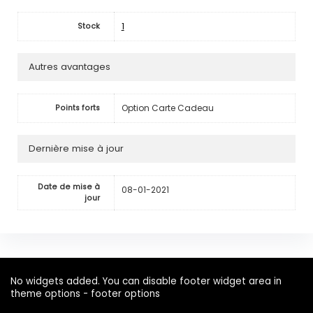
1
Stock
Autres avantages
Option Carte Cadeau
Points forts
Dernière mise à jour
Date de mise à
08-01-2021
jour
No widgets added. You can disable footer widget area in
theme options - footer options