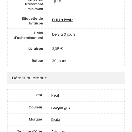
1 jour
traitement
minimum
Etiquette de
DHL,La Poste
livraison
Délai
De 2 à 3 jours
d'acheminement
3,95 €
Livraison
30 jours
Retour
Détails du produit
Neuf
Etat
rouge/gris
Couleur
Kiabi
Marque
Adultes
Tranche d'âge