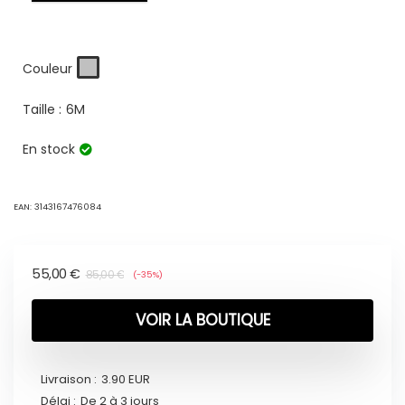
Couleur
Taille :
6M
En stock
EAN:
3143167476084
55,00
€
85,00
€
(-35%)
VOIR LA BOUTIQUE
Livraison :
3.90 EUR
Délai :
De 2 à 3 jours