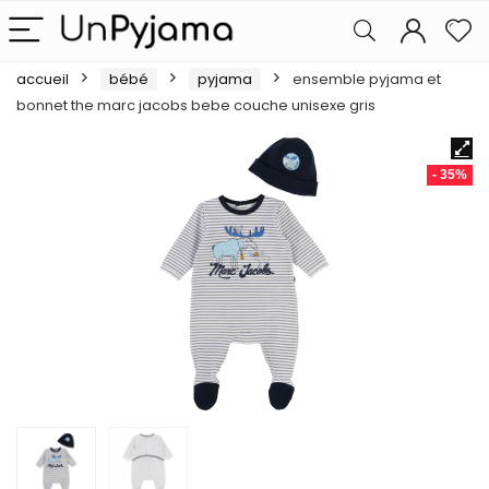
accueil
bébé
pyjama
ensemble pyjama et
bonnet the marc jacobs bebe couche unisexe gris
- 35%