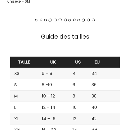
unisexe – 6M
Guide des tailles
TAILLE
UK
US
EU
XS
6 – 8
4
34
S
8 -10
6
36
M
10 – 12
8
38
L
12 – 14
10
40
XL
14 – 16
12
42
XXL
16 – 28
14
44