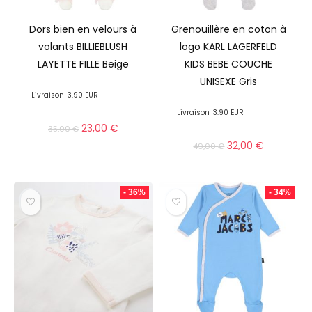
Dors bien en velours à
Grenouillère en coton à
volants BILLIEBLUSH
logo KARL LAGERFELD
LAYETTE FILLE Beige
KIDS BEBE COUCHE
UNISEXE Gris
Livraison
3.90 EUR
Livraison
3.90 EUR
23,00
€
35,00
€
32,00
€
49,00
€
- 36%
- 34%