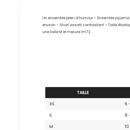
Un ensemble plein d’humour – Ensemble pyjama sh
environ – Short assorti contrastant – Taille élas
une taille M et mesure 1m72
TAILLE
XS
6 
S
8 
M
10