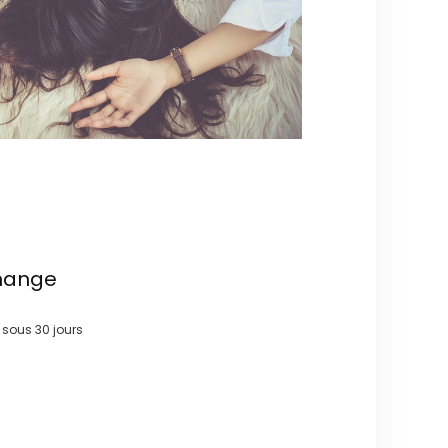
hange
e sous
30 jours