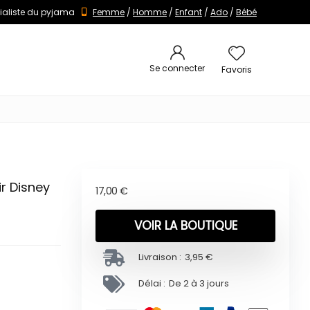
ialiste du pyjama
Femme
/
Homme
/
Enfant
/
Ado
/
Bébé
Se connecter
Favoris
r Disney
17,00
€
VOIR LA BOUTIQUE
Livraison :
3,95 €
Délai :
De 2 à 3 jours