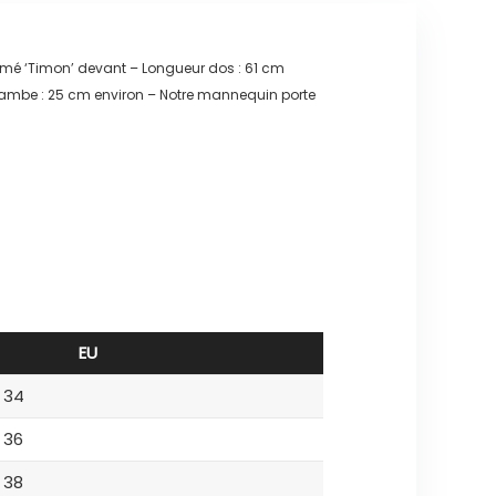
imé ‘Timon’ devant – Longueur dos : 61 cm
e jambe : 25 cm environ – Notre mannequin porte
EU
34
36
38