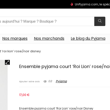
UnPyjama.com, le spéc
Nos marques
Nos marchands
Le blog du Pyjama
roi lion’ rose/noir disney
Ensemble pyjama court ‘Roi Lion’ rose/noi
68
Pyjama
Ajouter votre avis
17,00
€
Ensemble pyjama court ‘Roi Lion’ rose/noir Disney