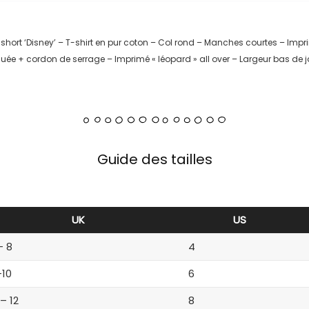
ort ‘Disney’ – T-shirt en pur coton – Col rond – Manches courtes – Impr
tiquée + cordon de serrage – Imprimé « léopard » all over – Largeur bas d
Guide des tailles
UK
US
– 8
4
-10
6
 – 12
8