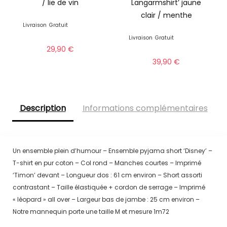
/ lie de vin
Langarmshirt’ jaune
clair / menthe
Livraison
Gratuit
Livraison
Gratuit
29,90
€
39,90
€
Description
Informations complémentaires
Un ensemble plein d’humour – Ensemble pyjama short ‘Disney’ –
T-shirt en pur coton – Col rond – Manches courtes – Imprimé
‘Timon’ devant – Longueur dos : 61 cm environ – Short assorti
contrastant – Taille élastiquée + cordon de serrage – Imprimé
« léopard » all over – Largeur bas de jambe : 25 cm environ –
Notre mannequin porte une taille M et mesure 1m72