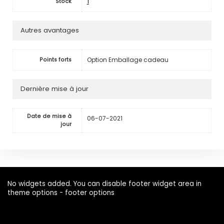
1
Stock
Autres avantages
Option Emballage cadeau
Points forts
Dernière mise à jour
Date de mise à
06-07-2021
jour
No widgets added. You can disable footer widget area in
theme options - footer options