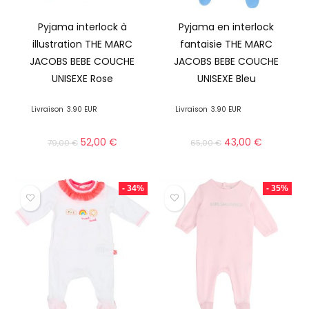
Pyjama interlock à
Pyjama en interlock
illustration THE MARC
fantaisie THE MARC
JACOBS BEBE COUCHE
JACOBS BEBE COUCHE
UNISEXE Rose
UNISEXE Bleu
Livraison
3.90 EUR
Livraison
3.90 EUR
52,00
€
43,00
€
79,00
€
65,00
€
- 34%
- 35%