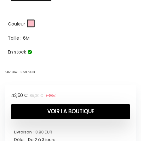
Couleur
Taille :
6M
En stock
EAN:
3143161597938
42,50
€
85,00
€
(-50%)
VOIR LA BOUTIQUE
Livraison :
3.90 EUR
Délai :
De 2 à 3 jours