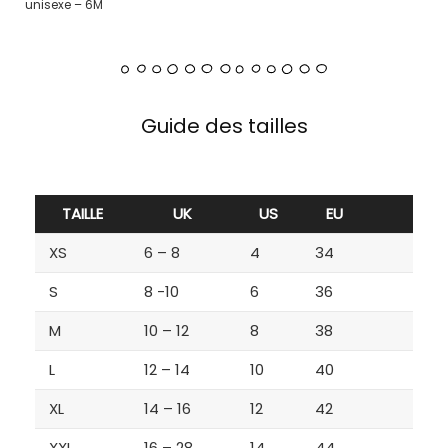
unisexe – 6M
Guide des tailles
TAILLE
UK
US
EU
XS
6 – 8
4
34
S
8 -10
6
36
M
10 – 12
8
38
L
12 – 14
10
40
XL
14 – 16
12
42
XXL
16 – 28
14
44