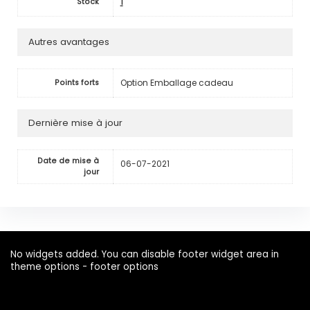
1
Stock
Autres avantages
Option Emballage cadeau
Points forts
Dernière mise à jour
Date de mise à
06-07-2021
jour
No widgets added. You can disable footer widget area in
theme options - footer options