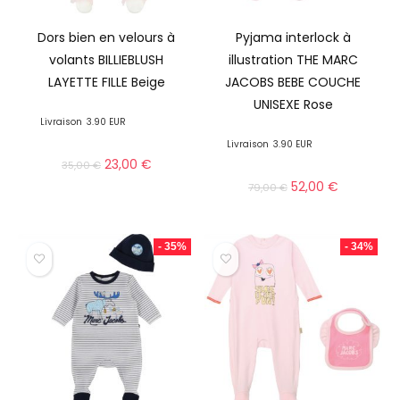
Dors bien en velours à
Pyjama interlock à
volants BILLIEBLUSH
illustration THE MARC
LAYETTE FILLE Beige
JACOBS BEBE COUCHE
UNISEXE Rose
Livraison
3.90 EUR
Livraison
3.90 EUR
23,00
€
35,00
€
52,00
€
79,00
€
- 35%
- 34%