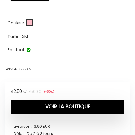
Couleur
Taille :
3M
En stock
EAN:
3143162024723
42,50
€
85,00
€
(-50%)
VOIR LA BOUTIQUE
Livraison :
3.90 EUR
Délai :
De 2 à 3 jours