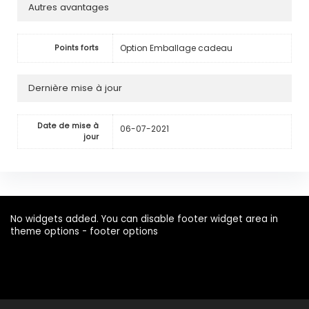
Autres avantages
Option Emballage cadeau
Points forts
Dernière mise à jour
Date de mise à
06-07-2021
jour
No widgets added. You can disable footer widget area in
theme options - footer options