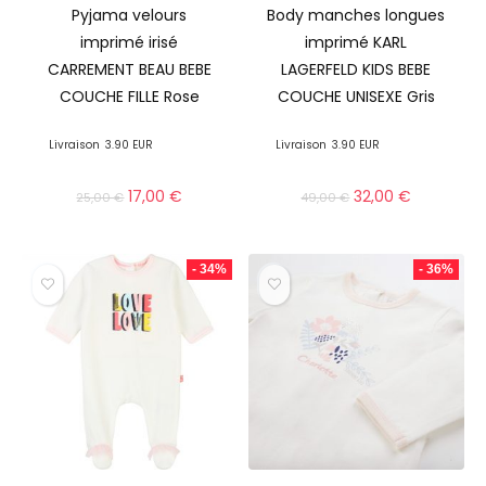
Pyjama velours
Body manches longues
imprimé irisé
imprimé KARL
CARREMENT BEAU BEBE
LAGERFELD KIDS BEBE
COUCHE FILLE Rose
COUCHE UNISEXE Gris
Livraison
3.90 EUR
Livraison
3.90 EUR
17,00
€
32,00
€
25,00
€
49,00
€
- 34%
- 36%