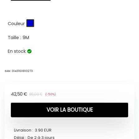
Couleur
Taille :
9M
En stock
EAN:
3143161810273
42,50
€
85,00
€
(-50%)
VOIR LA BOUTIQUE
Livraison :
3.90 EUR
Délai :
De 2 à 3 jours