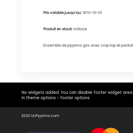
Prix valable jusqu’au:
1970-01-01
Produit en stock:
InStock
Ensemble de pyjama gris avec crop top et pantal
No widgets added. You can disable footer widget area
in theme options - footer options
2020 UnPyjama.com