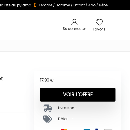
ialiste du pyjama
Femme
/
Homme
/
Enfant
/
Ado
/
Bébé
Se connecter
Favoris
et
17,99
€
VOIR L'OFFRE
Livraison :
-
Délai :
-