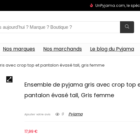
UnPyjama.com, le spéc
Nos marques
Nos marchands
Le blog du Pyjama
s avec crop top et pantalon évasé tall, gris femme
Ensemble de pyjama gris avec crop top 
pantalon évasé tall, Gris femme
9
Pyjama
Ajouter votre avis
17,99
€