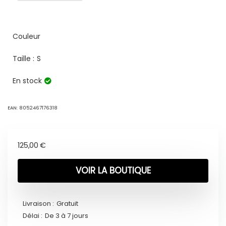
Couleur
Taille :
S
En stock
EAN:
8052467176318
125,00
€
VOIR LA BOUTIQUE
Livraison :
Gratuit
Délai :
De 3 à 7 jours