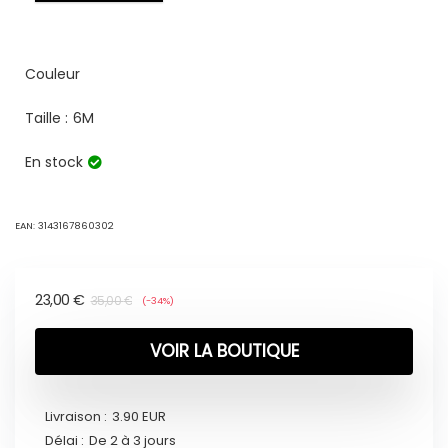
Couleur
Taille :
6M
En stock
EAN:
3143167860302
23,00
€
35,00
€
(-34%)
VOIR LA BOUTIQUE
Livraison :
3.90 EUR
Délai :
De 2 à 3 jours