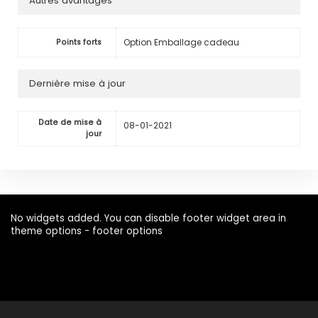
Autres avantages
Option Emballage cadeau
Points forts
Dernière mise à jour
Date de mise à
08-01-2021
jour
No widgets added. You can disable footer widget area in
theme options - footer options