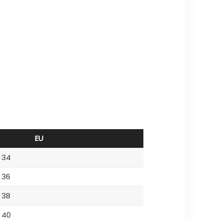
EU
34
36
38
40