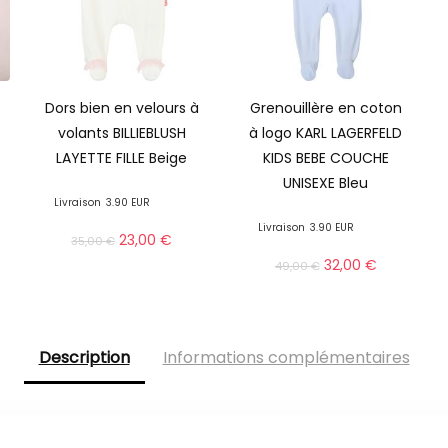
Dors bien en velours à
Grenouillère en coton
volants BILLIEBLUSH
à logo KARL LAGERFELD
LAYETTE FILLE Beige
KIDS BEBE COUCHE
UNISEXE Bleu
Livraison
3.90 EUR
Livraison
3.90 EUR
23,00
€
35,00
€
32,00
€
49,00
€
Description
Informations complémentaires