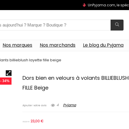
UnPyjama.com, le spéc
Nos marques
Nos marchands
Le blog du Pyjama
nts billieblush layette fille beige
Dors bien en velours à volants BILLIEBLUS
- 34%
FILLE Beige
4
Pyjama
Ajouter votre avis
23,00
€
35,00
€