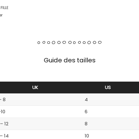
FILLE
er
Guide des tailles
UK
US
– 8
4
-10
6
 – 12
8
 – 14
10