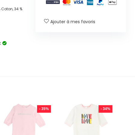
% Coton, 34 %
Ajouter à mes favoris
k
- 35%
- 34%