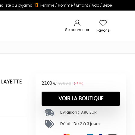
ialiste du pyjama
Femme
/
Homme
/
Enfant
/
Ado
/
Bébé
Se connecter
Favoris
H LAYETTE
23,00
€
35,00
€
(-34%)
VOIR LA BOUTIQUE
Livraison :
3.90 EUR
Délai :
De 2 à 3 jours