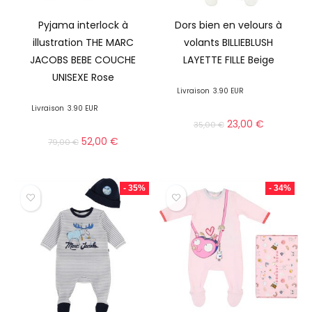
Pyjama interlock à
Dors bien en velours à
illustration THE MARC
volants BILLIEBLUSH
JACOBS BEBE COUCHE
LAYETTE FILLE Beige
UNISEXE Rose
Livraison
3.90 EUR
Livraison
3.90 EUR
23,00
€
35,00
€
52,00
€
79,00
€
- 35%
- 34%