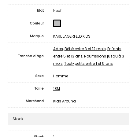
Neuf
Etat
Couleur
KARL LAGERFELD KIDS
Marque
Ados
,
Bébé entre 3 et 12 mois
,
Enfants
entre 5 et 13 ans
,
Nourrissons jusqu'à 3
Tranche d'âge
mois
,
Tout-petits entre 1 et 5 ans
Homme
Sexe
18M
Taille
Kids Around
Marchand
Stock
1
Stock