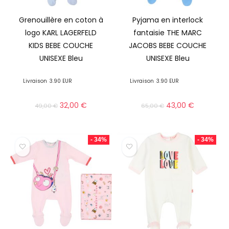
Grenouillère en coton à
Pyjama en interlock
logo KARL LAGERFELD
fantaisie THE MARC
KIDS BEBE COUCHE
JACOBS BEBE COUCHE
UNISEXE Bleu
UNISEXE Bleu
Livraison
3.90 EUR
Livraison
3.90 EUR
32,00
€
43,00
€
49,00
€
65,00
€
- 34%
- 34%