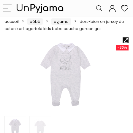
accueil
bébé
pyjama
dors-bien en jersey de
coton karl lagerfeld kids bebe couche garcon gris
- 30%