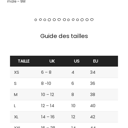
male – 9M
Guide des tailles
TAILLE
UK
US
EU
XS
6 – 8
4
34
S
8 -10
6
36
M
10 – 12
8
38
L
12 – 14
10
40
XL
14 – 16
12
42
XXL
16 – 28
14
44