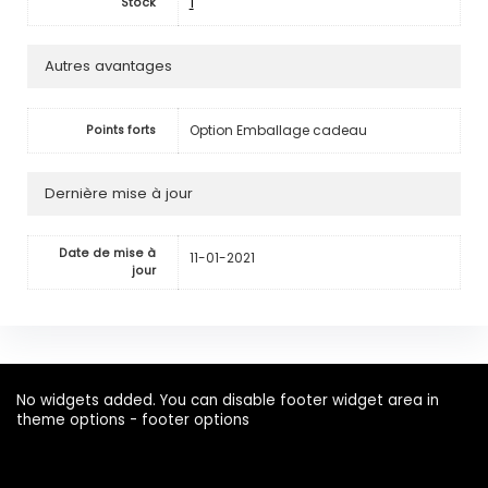
1
Stock
Autres avantages
Option Emballage cadeau
Points forts
Dernière mise à jour
Date de mise à
11-01-2021
jour
No widgets added. You can disable footer widget area in
theme options - footer options