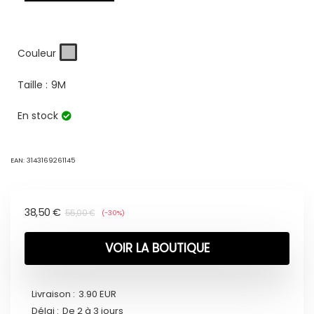
Couleur
Taille :
9M
En stock
EAN:
3143169261145
38,50
€
55,00
€
(-30%)
VOIR LA BOUTIQUE
Livraison :
3.90 EUR
Délai :
De 2 à 3 jours