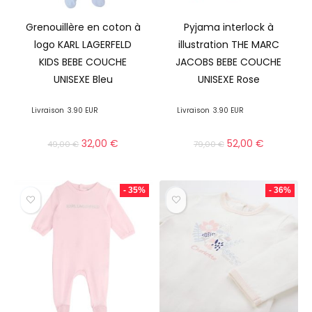
Grenouillère en coton à
Pyjama interlock à
logo KARL LAGERFELD
illustration THE MARC
KIDS BEBE COUCHE
JACOBS BEBE COUCHE
UNISEXE Bleu
UNISEXE Rose
Livraison
3.90 EUR
Livraison
3.90 EUR
32,00
€
52,00
€
49,00
€
79,00
€
- 35%
- 36%