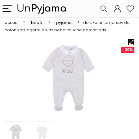
accueil
bébé
pyjama
dors-bien en jersey de
coton karl lagerfeld kids bebe couche garcon gris
- 30%