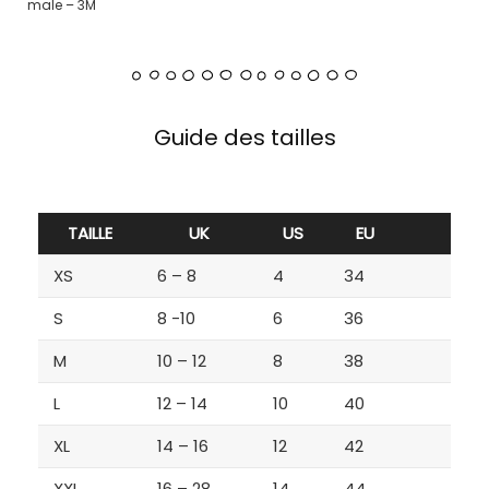
male – 3M
Guide des tailles
TAILLE
UK
US
EU
XS
6 – 8
4
34
S
8 -10
6
36
M
10 – 12
8
38
L
12 – 14
10
40
XL
14 – 16
12
42
XXL
16 – 28
14
44