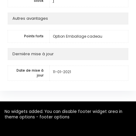
1
Stock
Autres avantages
Option Emballage cadeau
Points forts
Dernière mise à jour
Date de mise à
11-01-2021
jour
No widgets added. You can disable footer widget area in
theme options - footer options