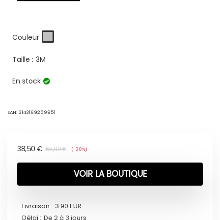
Couleur
Taille :
3M
En stock
EAN:
3143169259951
38,50
€
55,00
€
(-30%)
VOIR LA BOUTIQUE
Livraison :
3.90 EUR
Délai :
De 2 à 3 jours