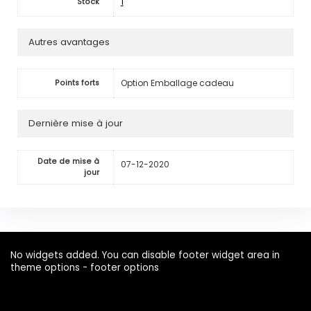
1
Stock
Autres avantages
Option Emballage cadeau
Points forts
Dernière mise à jour
Date de mise à
07-12-2020
jour
No widgets added. You can disable footer widget area in
theme options - footer options