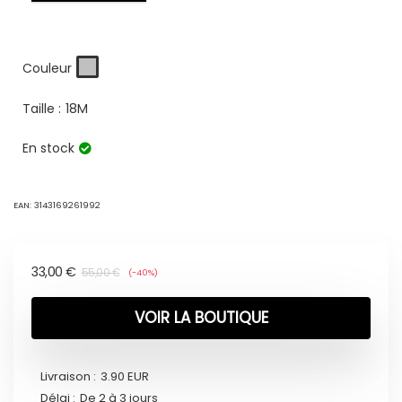
Couleur
Taille :
18M
En stock
EAN:
3143169261992
33,00
€
55,00
€
(-40%)
VOIR LA BOUTIQUE
Livraison :
3.90 EUR
Délai :
De 2 à 3 jours