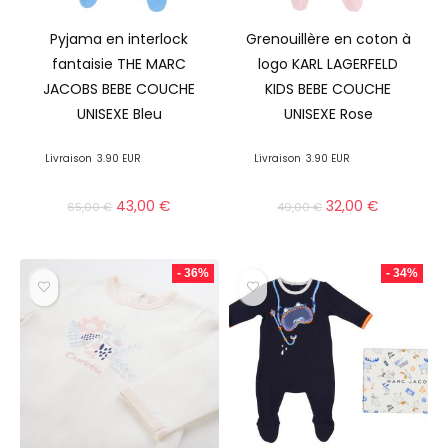
Pyjama en interlock
Grenouillère en coton à
fantaisie THE MARC
logo KARL LAGERFELD
JACOBS BEBE COUCHE
KIDS BEBE COUCHE
UNISEXE Bleu
UNISEXE Rose
Livraison
3.90 EUR
Livraison
3.90 EUR
43,00
€
32,00
€
65,00
€
49,00
€
- 36%
- 34%