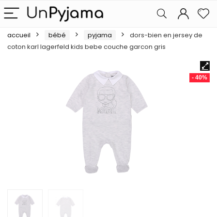
accueil
bébé
pyjama
dors-bien en jersey de
coton karl lagerfeld kids bebe couche garcon gris
- 40%