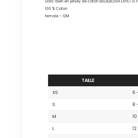
Dors-bien en jersey de coton BILLIEBLUSH LAYETTE F
100 % Coton
female – 12M
TAILLE
XS
6 
S
8 
M
10
L
12