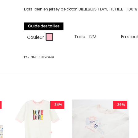
Dors-bien en jersey de coton BILLIEBLUSH LAYETTE FILLE – 100 
Guide des tailles
Taille :
12M
En stoc
Couleur
EAN:
3143168152949
- 34%
- 36%