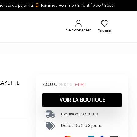
ialiste du pyjama
Femme
/
Homme
/
Enfant
/
Ado
/
Bébé
Se connecter
Favoris
 LAYETTE
23,00
€
35,00
€
(-34%)
VOIR LA BOUTIQUE
Livraison :
3.90 EUR
Délai :
De 2 à 3 jours