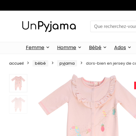
Femme
Homme
Bébé
Ados
accueil
bébé
pyjama
dors-bien en jersey de cot