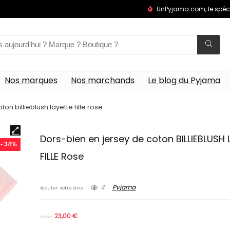
UnPyjama.com, le spéc
Nos marques
Nos marchands
Le blog du Pyjama
on billieblush layette fille rose
Dors-bien en jersey de coton BILLIEBLUSH
- 34%
FILLE Rose
4
Pyjama
Ajouter votre avis
23,00
€
35,00
€