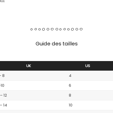
ILLE
Guide des tailles
UK
US
– 8
4
-10
6
 – 12
8
 – 14
10