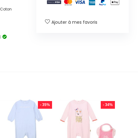
% Coton
Ajouter à mes favoris
k
- 35%
- 34%