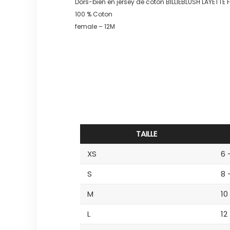
Dors-bien en jersey de coton BILLIEBLUSH LAYETTE F
100 % Coton
female – 12M
TAILLE
XS
6 
S
8 
M
10
L
12