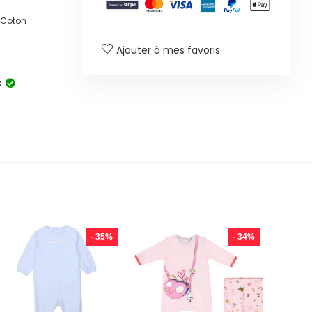
% Coton
Ajouter à mes favoris
k
- 35%
- 34%