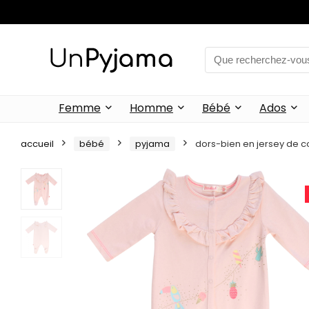
Femme
Homme
Bébé
Ados
accueil
bébé
pyjama
dors-bien en jersey de cot