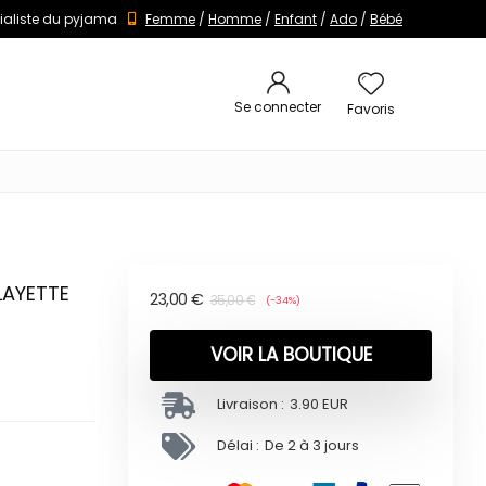
ialiste du pyjama
Femme
/
Homme
/
Enfant
/
Ado
/
Bébé
Se connecter
Favoris
 LAYETTE
23,00
€
35,00
€
(-34%)
VOIR LA BOUTIQUE
Livraison :
3.90 EUR
Délai :
De 2 à 3 jours