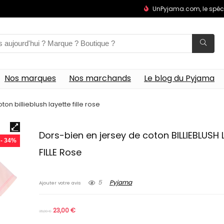
UnPyjama.com, le spéc
Nos marques
Nos marchands
Le blog du Pyjama
on billieblush layette fille rose
Dors-bien en jersey de coton BILLIEBLUSH
- 34%
FILLE Rose
5
Pyjama
Ajouter votre avis
23,00
€
35,00
€