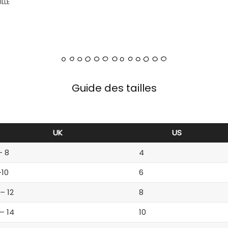
ILLE
Guide des tailles
UK
US
– 8
4
-10
6
 – 12
8
 – 14
10