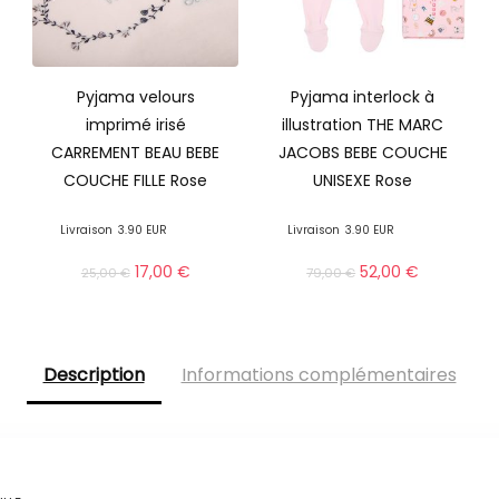
Pyjama velours
Pyjama interlock à
imprimé irisé
illustration THE MARC
CARREMENT BEAU BEBE
JACOBS BEBE COUCHE
COUCHE FILLE Rose
UNISEXE Rose
Livraison
3.90 EUR
Livraison
3.90 EUR
17,00
€
52,00
€
25,00
€
79,00
€
Description
Informations complémentaires