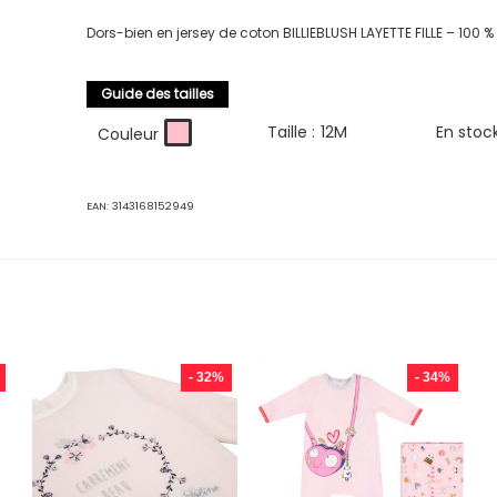
Dors-bien en jersey de coton BILLIEBLUSH LAYETTE FILLE – 100 
Guide des tailles
Taille :
12M
En stoc
Couleur
EAN:
3143168152949
- 32%
- 34%