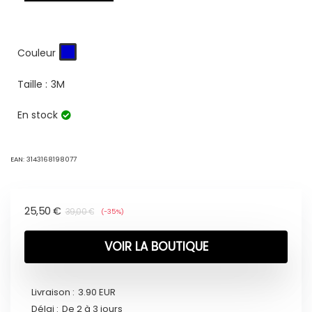
Couleur
Taille :
3M
En stock
EAN:
3143168198077
25,50
€
39,00
€
(-35%)
VOIR LA BOUTIQUE
Livraison :
3.90 EUR
Délai :
De 2 à 3 jours