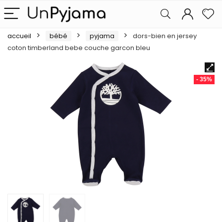
accueil
bébé
pyjama
dors-bien en jersey
coton timberland bebe couche garcon bleu
- 35%