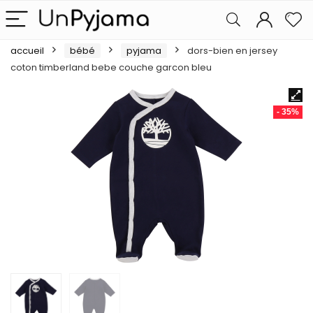
accueil
bébé
pyjama
dors-bien en jersey
coton timberland bebe couche garcon bleu
- 35%