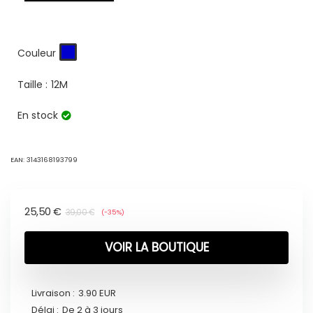
Couleur
Taille :
12M
En stock
EAN:
3143168193799
25,50
€
39,00
€
(-35%)
VOIR LA BOUTIQUE
Livraison :
3.90 EUR
Délai :
De 2 à 3 jours