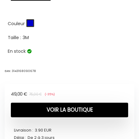
Couleur
Taille :
3M
En stock
EAN:
3143168090678
49,00
€
75,00
€
(-35%)
VOIR LA BOUTIQUE
Livraison :
3.90 EUR
Délai :
De 2 à 3 jours