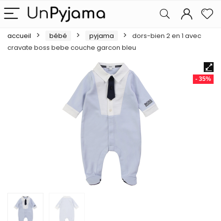
accueil
bébé
pyjama
dors-bien 2 en 1 avec
cravate boss bebe couche garcon bleu
- 35%