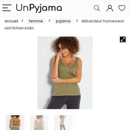
accueil
femme
pyjama
débardeur homewear
vert lichen kiabi