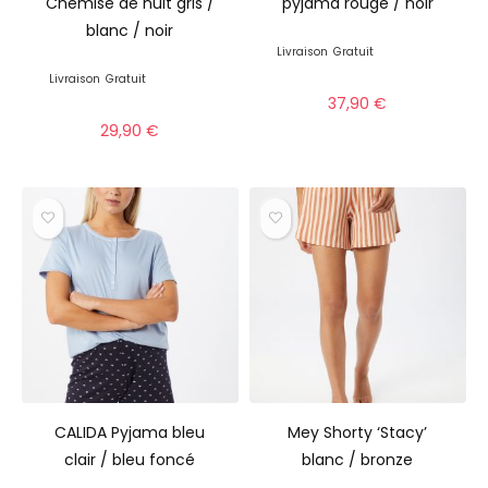
Chemise de nuit gris /
pyjama rouge / noir
blanc / noir
Livraison
Gratuit
Livraison
Gratuit
37,90
€
29,90
€
CALIDA Pyjama bleu
Mey Shorty ‘Stacy’
clair / bleu foncé
blanc / bronze