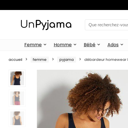
Femme
Homme
Bébé
Ados
accueil
femme
pyjama
débardeur homewear b