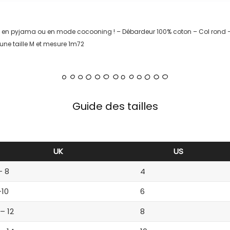
te en pyjama ou en mode cocooning ! – Débardeur 100% coton – Col rond
une taille M et mesure 1m72
Guide des tailles
UK
US
– 8
4
-10
6
 – 12
8