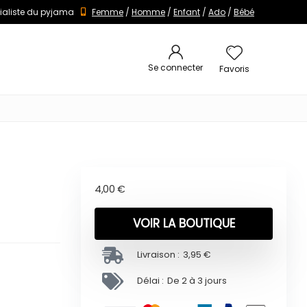
ialiste du pyjama
Femme
/
Homme
/
Enfant
/
Ado
/
Bébé
Se connecter
Favoris
4,00
€
VOIR LA BOUTIQUE
Livraison :
3,95 €
Délai :
De 2 à 3 jours