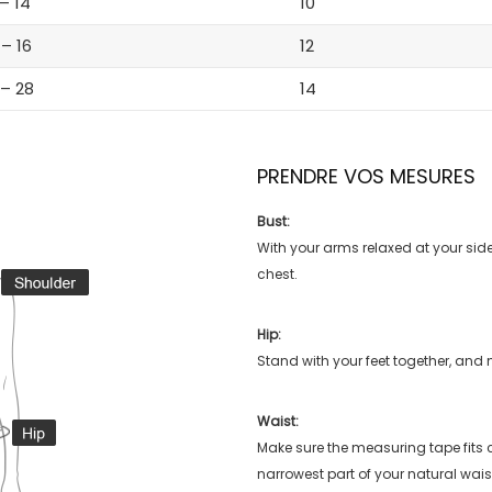
 – 14
10
 – 16
12
 – 28
14
PRENDRE VOS MESURES
Bust:
With your arms relaxed at your side
chest.
Hip:
Stand with your feet together, and 
Waist:
Make sure the measuring tape fits
narrowest part of your natural wais