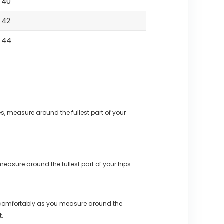
40
42
44
s, measure around the fullest part of your
measure around the fullest part of your hips.
 comfortably as you measure around the
t.