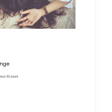
ange
 sous
30 jours