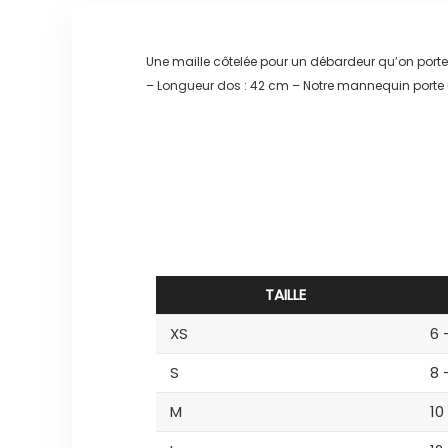
Une maille côtelée pour un débardeur qu’on por
– Longueur dos : 42 cm – Notre mannequin porte 
TAILLE
XS
6 
S
8 
M
10