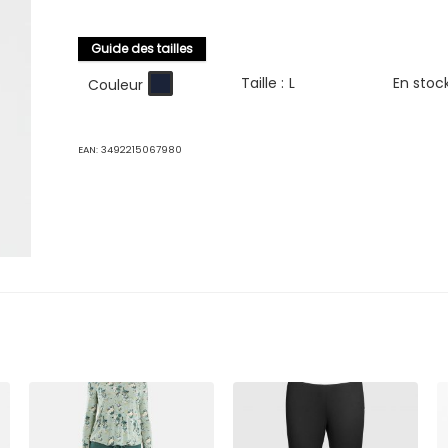
Guide des tailles
Taille :
L
En stoc
Couleur
EAN:
3492215067980