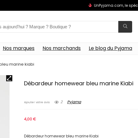
UnPyjama.com, le spéc
Nos marques
Nos marchands
Le blog du Pyjama
leu marine kiabi
Débardeur homewear bleu marine Kiabi
2
Pyjama
Ajouter votre avis
4,00
€
Débardeur homewear bleu marine Kiabi