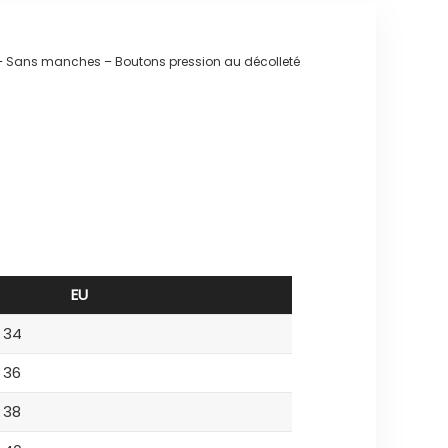
 – Sans manches – Boutons pression au décolleté
EU
34
36
38