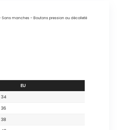
 – Sans manches – Boutons pression au décolleté
EU
34
36
38