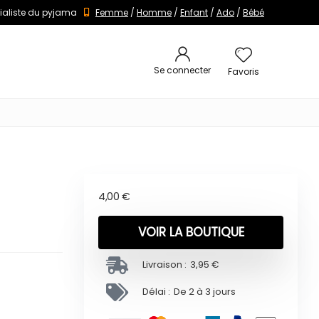
ialiste du pyjama
Femme
/
Homme
/
Enfant
/
Ado
/
Bébé
Se connecter
Favoris
4,00
€
VOIR LA BOUTIQUE
Livraison :
3,95 €
Délai :
De 2 à 3 jours