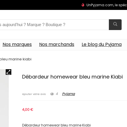
UnPyjama.com, le spéc
Nos marques
Nos marchands
Le blog du Pyjama
leu marine kiabi
Débardeur homewear bleu marine Kiabi
4
Pyjama
Ajouter votre avis
4,00
€
Débardeur homewear bleu marine Kiabi