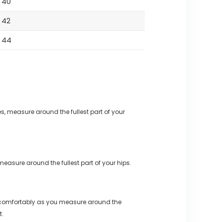
40
42
44
s, measure around the fullest part of your
measure around the fullest part of your hips.
 comfortably as you measure around the
t.