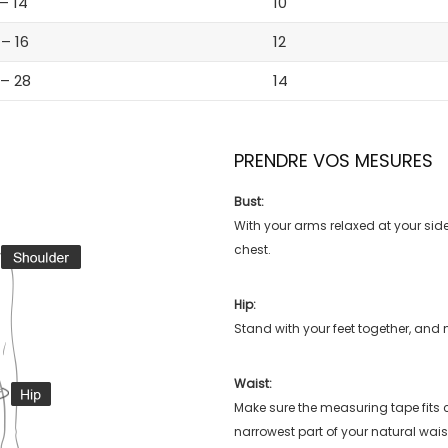
 – 14
10
 – 16
12
 – 28
14
PRENDRE VOS MESURES
Bust:
With your arms relaxed at your side
chest.
Hip:
Stand with your feet together, and 
Waist:
Make sure the measuring tape fits
narrowest part of your natural wais