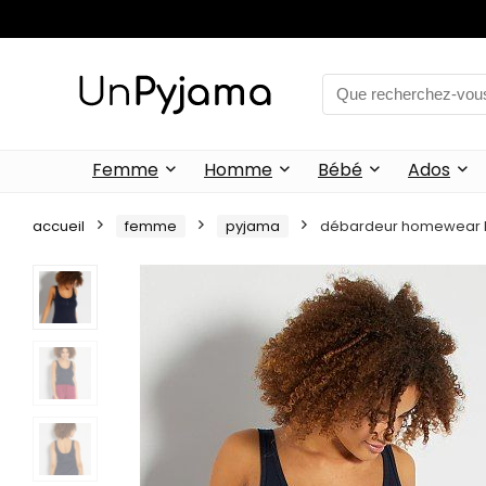
Femme
Homme
Bébé
Ados
accueil
femme
pyjama
débardeur homewear b