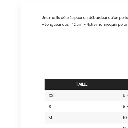
Une maille côtelée pour un débardeur qu’on por
– Longueur dos : 42 cm – Notre mannequin porte 
TAILLE
XS
6 
S
8 
M
10