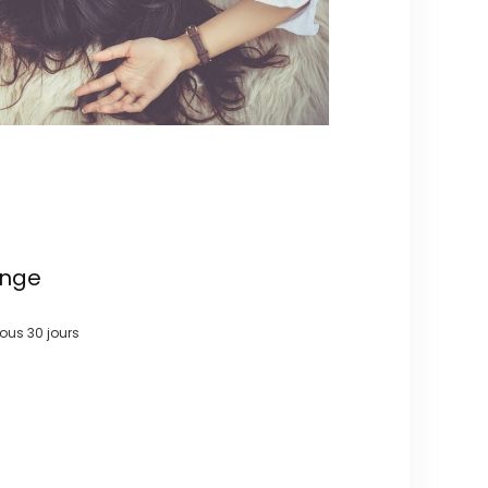
ange
 sous
30 jours