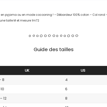
te en pyjama ou en mode cocooning ! – Débardeur 100% coton – Col rond
une taille M et mesure 1m72
Guide des tailles
UK
US
– 8
4
-10
6
 – 12
8