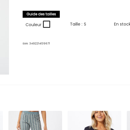
Guide des tailles
Taille :
S
En stoc
Couleur
EAN:
3492214139671