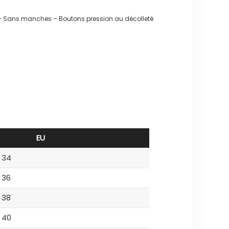
 – Sans manches – Boutons pression au décolleté
EU
34
36
38
40