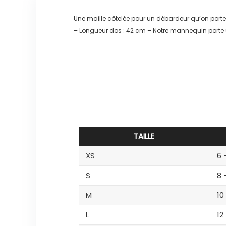
Une maille côtelée pour un débardeur qu’on por
– Longueur dos : 42 cm – Notre mannequin porte 
TAILLE
XS
6 
S
8 
M
10
L
12