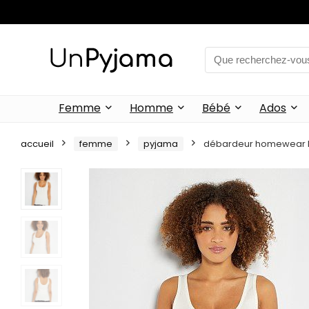
Femme
Homme
Bébé
Ados
accueil
femme
pyjama
débardeur homewear b