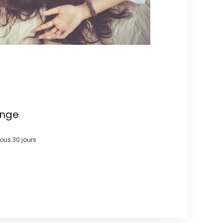
ange
 sous
30 jours