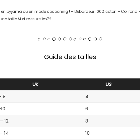
te en pyjama ou en mode cocooning ! – Débardeur 100% coton – Col rond
une taille M et mesure 1m72
Guide des tailles
UK
US
– 8
4
-10
6
 – 12
8
 – 14
10