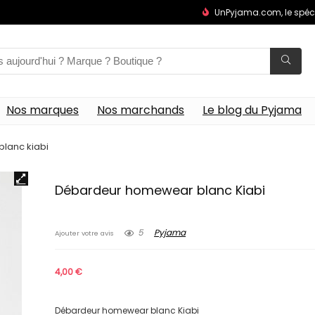
UnPyjama.com, le spéc
Nos marques
Nos marchands
Le blog du Pyjama
lanc kiabi
Débardeur homewear blanc Kiabi
5
Pyjama
Ajouter votre avis
4,00
€
Débardeur homewear blanc Kiabi