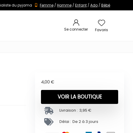
ialiste du pyjama
Femme
/
Homme
/
Enfant
/
Ado
/
Bébé
Se connecter
Favoris
4,00
€
VOIR LA BOUTIQUE
Livraison :
3,95 €
Délai :
De 2 à 3 jours